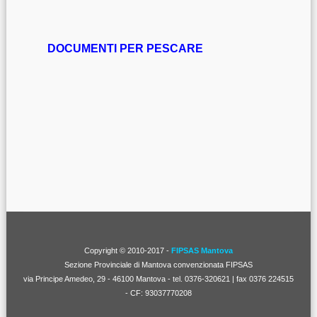
DOCUMENTI PER PESCARE
Copyright © 2010-2017 -
FIPSAS Mantova
Sezione Provinciale di Mantova convenzionata FIPSAS
via Principe Amedeo, 29 - 46100 Mantova - tel. 0376-320621 | fax 0376 224515
- CF: 93037770208