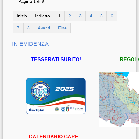
Pagina 1 di 8
Inizio
Indietro
1
2
3
4
5
6
7
8
Avanti
Fine
IN EVIDENZA
TESSERATI SUBITO!
REGOL
CALENDARIO GARE