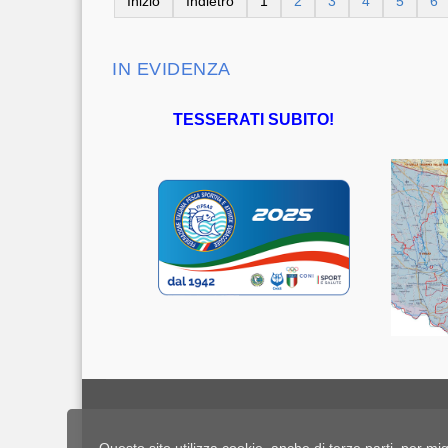
Inizio
Indietro
1
2
3
4
5
6
IN EVIDENZA
TESSERATI SUBITO!