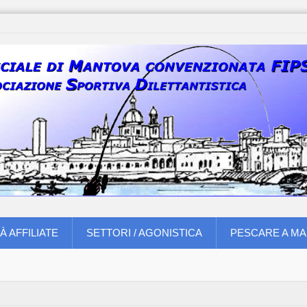
À AFFILIATE
SETTORI / AGONISTICA
PESCARE A M