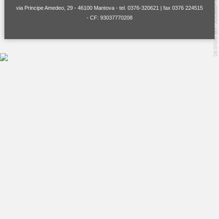
via Principe Amedeo, 29 - 46100 Mantova - tel. 0376-320621 | fax 0376 224515
- CF: 93037770208