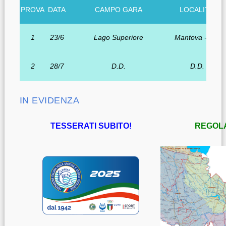
PROVA
DATA
CAMPO GARA
LOCALITA'
1
23/6
Lago Superiore
Mantova - MN
2
28/7
D.D.
D.D.
IN EVIDENZA
TESSERATI SUBITO!
REGOL